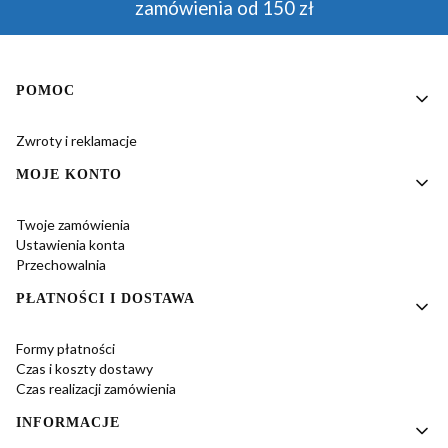
zamówienia od 150 zł
Linki w stopce
POMOC
Zwroty i reklamacje
MOJE KONTO
Twoje zamówienia
Ustawienia konta
Przechowalnia
PŁATNOŚCI I DOSTAWA
Formy płatności
Czas i koszty dostawy
Czas realizacji zamówienia
INFORMACJE