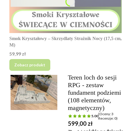
Smok Kryształowy – Skrzydlaty Strażnik Nocy (17,5 cm,
M)
Cena
59,99 zł
Zobacz produkt
Teren loch do sesji
RPG - zestaw
fundament podziemi
(108 elementów,
magnetyczny)
(Oceny: 3
5.00
Recenzje: 0)
Cena
599,00 zł