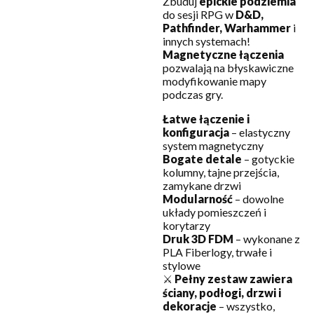
Zbuduj
epickie podziemia
do sesji RPG w
D&D,
Pathfinder, Warhammer
i
innych systemach!
Magnetyczne łączenia
pozwalają na błyskawiczne
modyfikowanie mapy
podczas gry.
Łatwe łączenie i
konfiguracja
– elastyczny
system magnetyczny
Bogate detale
– gotyckie
kolumny, tajne przejścia,
zamykane drzwi
Modularność
– dowolne
układy pomieszczeń i
korytarzy
Druk 3D FDM
– wykonane z
PLA Fiberlogy, trwałe i
stylowe
⚔️
Pełny zestaw zawiera
ściany, podłogi, drzwi i
dekoracje
– wszystko,