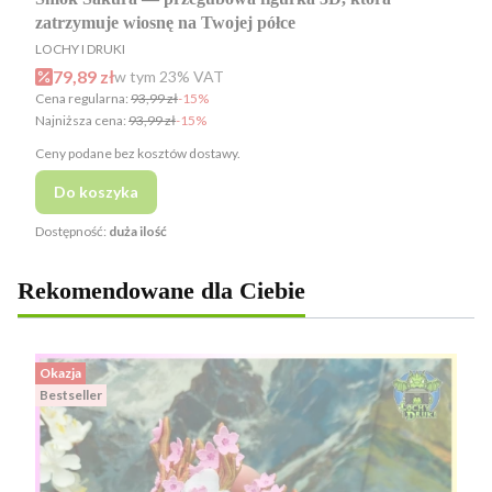
zatrzymuje wiosnę na Twojej półce
PRODUCENT
LOCHY I DRUKI
Cena promocyjna brutto
79,89 zł
w tym %s VAT
w tym
23%
VAT
Cena regularna:
93,99 zł
-15%
Najniższa cena:
93,99 zł
-15%
Ceny podane bez kosztów dostawy.
Do koszyka
Dostępność:
duża ilość
Rekomendowane dla Ciebie
Okazja
Bestseller