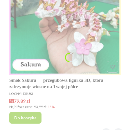
Smok Sakura — przegubowa figurka 3D, która
zatrzymuje wiosnę na Twojej półce
PRODUCENT
LOCHY I DRUKI
Cena promocyjna
79,89 zł
Najniższa cena:
93,99 zł
-15%
Do koszyka