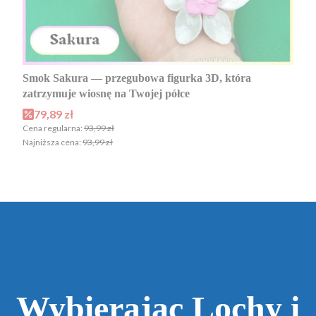
Smok Sakura — przegubowa figurka 3D, która
zatrzymuje wiosnę na Twojej półce
Cena promocyjna
79,89 zł
Cena regularna:
93,99 zł
Najniższa cena:
93,99 zł
Wybierając Lochy i