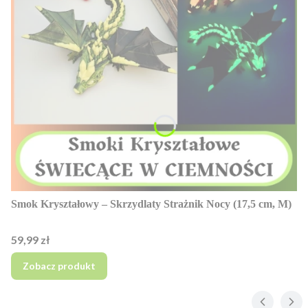
Smok Kryształowy – Skrzydlaty Strażnik Nocy (17,5 cm, M)
Cena
59,99 zł
Zobacz produkt