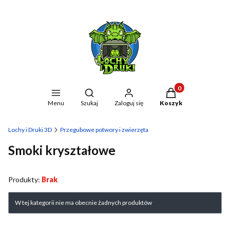
Produkty w koszyku
Otwórz wyszukiwarkę
Menu
Szukaj
Zaloguj się
Koszyk
Lochy i Druki 3D
Przegubowe potwory i zwierzęta
Smoki kryształowe
Produkty:
Brak
Lista produktów
W tej kategorii nie ma obecnie żadnych produktów