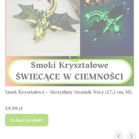
Smok Kryształowy – Skrzydlaty Strażnik Nocy (17,5 cm, M)
Cena
59,99 zł
Zobacz produkt