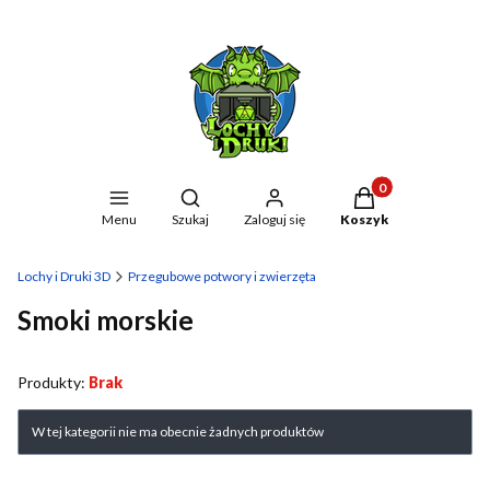
Produkty w koszyku
Otwórz wyszukiwarkę
Menu
Szukaj
Zaloguj się
Koszyk
Lochy i Druki 3D
Przegubowe potwory i zwierzęta
Smoki morskie
Produkty:
Brak
Lista produktów
W tej kategorii nie ma obecnie żadnych produktów